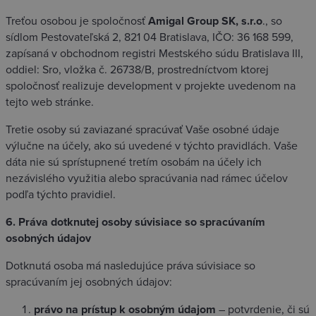
Treťou osobou je spoločnosť
Amigal Group SK, s.r.o
., so
sídlom Pestovateľská 2, 821 04 Bratislava, IČO: 36 168 599,
zapísaná v obchodnom registri Mestského súdu Bratislava III,
oddiel: Sro, vložka č. 26738/B, prostredníctvom ktorej
spoločnosť realizuje development v projekte uvedenom na
tejto web stránke.
Tretie osoby sú zaviazané spracúvať Vaše osobné údaje
výlučne na účely, ako sú uvedené v týchto pravidlách. Vaše
dáta nie sú sprístupnené tretím osobám na účely ich
nezávislého využitia alebo spracúvania nad rámec účelov
podľa týchto pravidiel.
6. Práva dotknutej osoby
súvisiace so spracúvaním
osobných údajov
Dotknutá osoba má nasledujúce práva súvisiace so
spracúvaním jej osobných údajov:
právo na prístup k osobným údajom
– potvrdenie, či sú