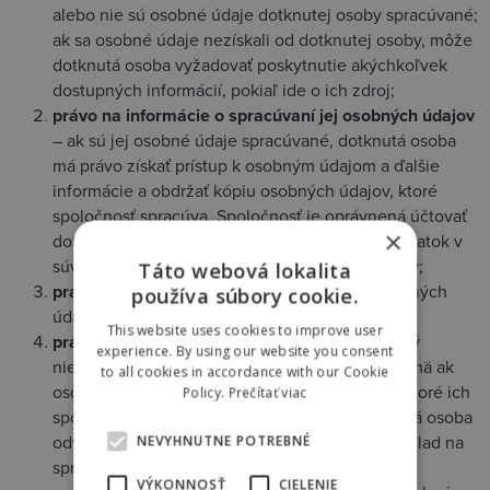
alebo nie sú osobné údaje dotknutej osoby spracúvané;
ak sa osobné údaje nezískali od dotknutej osoby, môže
dotknutá osoba vyžadovať poskytnutie akýchkoľvek
dostupných informácií, pokiaľ ide o ich zdroj;
právo na informácie o spracúvaní jej osobných údajov
– ak sú jej osobné údaje spracúvané, dotknutá osoba
má právo získať prístup k osobným údajom a ďalšie
informácie a obdržať kópiu osobných údajov, ktoré
spoločnosť spracúva. Spoločnosť je oprávnená účtovať
×
dotknutej osobe primeraný administratívny poplatok v
súvislosti so žiadosťou o kópiu osobných údajov;
Táto webová lokalita
právo na opravu
nesprávnych/neúplných osobných
používa súbory cookie.
údajov, ktoré spoločnosť spracúva;
This website uses cookies to improve user
právo na výmaz
osobných údajov, ak je splnený
experience. By using our website you consent
niektorý z dôvodov uvedených v nariadení; najmä ak
to all cookies in accordance with our Cookie
osobné údaje už nie sú potrebné na účely, na ktoré ich
Policy.
Prečítať viac
spoločnosť získala alebo spracúvala, ak dotknutá osoba
odvolá súhlas a spoločnosť nemá iný právny základ na
NEVYHNUTNE POTREBNÉ
spracúvanie, ak dotknutá osoba namieta voči
VÝKONNOSŤ
CIELENIE