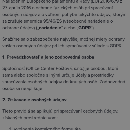
Nariadením Európskeho parlamentu a Rady (EÚ) 2016/679 z
27. apríla 2016 o ochrane fyzických osôb pri spracúvaní
osobných údajov a o voľnom pohybe takýchto údajov, ktorým
sa zrušuje smernica 95/46/ES (všeobecné nariadenie o
ochrane údajov) („
nariadenie
“ alebo „
GDPR
“).
Snažíme sa o zabezpečenie najvyššej možnej miery ochrany
vašich osobných údajov pri ich spracúvaní v súlade s GDPR.
1. Prevádzkovateľ a jeho zodpovedná osoba
Spoločnosť (Office Center Poštová, s.r.o.) je osobou, ktorá
sama alebo spoločne s inými určuje účely a prostriedky
spracúvania osobných údajov dotknutých osôb. Zodpovedná
osoba sa neaplikuje.
2. Získavanie osobných údajov
Tieto pravidlá sa aplikujú pri spracúvaní osobných údajov,
získaných prostredníctvom:
vyplnenia kontaktného formulára,