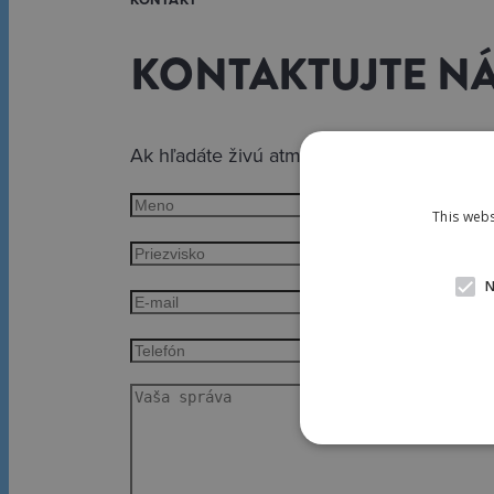
KONTAKTUJTE N
Ak hľadáte živú atmosféru v lukratívnej m
This webs