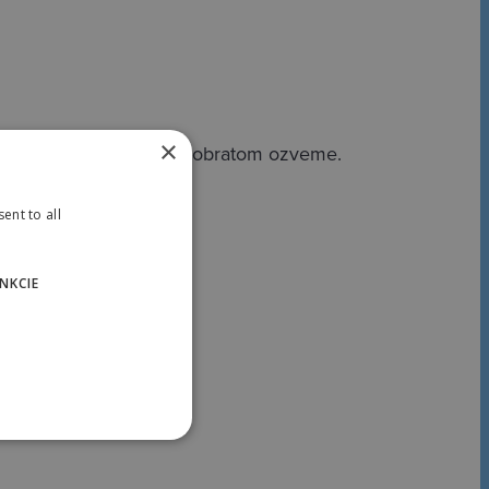
×
 Váš kontakt a my sa Vám obratom ozveme.
ent to all
NKCIE