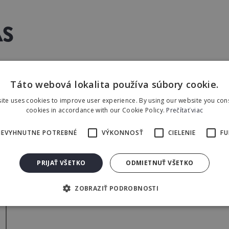
ÁS
estskej časti Bratislavy, ste tu správne. Zanechajte nám
Táto webová lokalita používa súbory cookie.
ite uses cookies to improve user experience. By using our website you cons
cookies in accordance with our Cookie Policy.
Prečítať viac
NEVYHNUTNE POTREBNÉ
VÝKONNOSŤ
CIELENIE
FU
PRIJAŤ VŠETKO
ODMIETNUŤ VŠETKO
ZOBRAZIŤ PODROBNOSTI