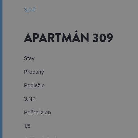
Späť
APARTMÁN 309
Stav
Predaný
Podlažie
3.NP
Počet izieb
1,5