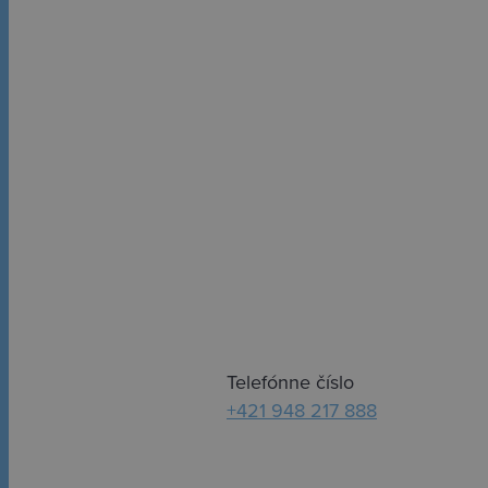
DOHODNITE SI S
STRETNUTIE A 
VYBRAŤ APARTM
PREDSTÁV
Telefónne číslo
+421 948 217 888