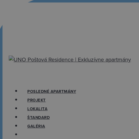
Skip
to
main
content
Menu
POSLEDNÉ APARTMÁNY
PROJEKT
LOKALITA
ŠTANDARD
GALÉRIA
MÁM ZÁUJEM