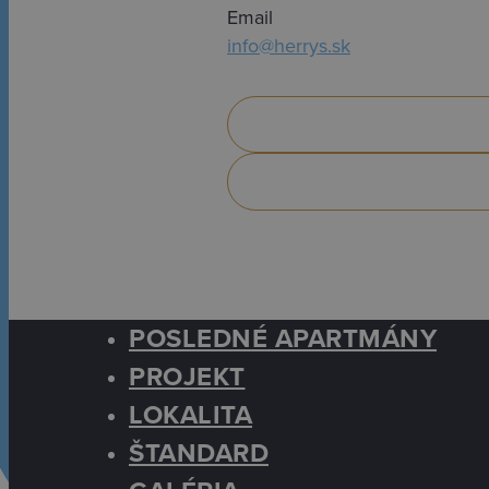
Email
info@herrys.sk
©
2026
Amigal Group
Cookies
Spracovanie osobných údajov
Close
POSLEDNÉ APARTMÁNY
Menu
PROJEKT
LOKALITA
ŠTANDARD