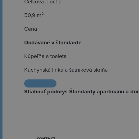
Celková plocha
50,9 m²
Cena
Dodávané v štandarde
Kúpeľňa a toaleta
Kuchynská linka a šatníková skriňa
Mám záujem
Stiahnuť pôdorys
Štandardy apartmánu a do
KONTAKT